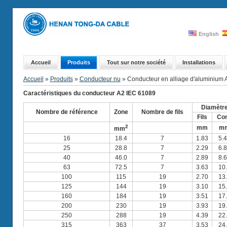
English
Accueil
Produits
Tout sur notre société
Installations
Accueil
»
Produits
»
Conducteur nu
» Conducteur en alliage d'aluminium
Caractéristiques du conducteur A2 IEC 61089
Diamètr
Nombre de référence
Zone
Nombre de fils
Fils
Co
2
mm
m
mm
16
18.4
7
1.83
5.
25
28.8
7
2.29
6.
40
46.0
7
2.89
8.
63
72.5
7
3.63
10
100
115
19
2.70
13
125
144
19
3.10
15
160
184
19
3.51
17
200
230
19
3.93
19
250
288
19
4.39
22
315
363
37
3.53
24