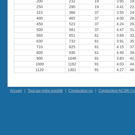
200
232
19
3.95
19
250
290
19
4.41
22
315
366
37
3.55
24
400
465
37
4.00
28
450
523
37
4.24
29
500
581
37
4.47
31
560
651
61
3.69
33
630
732
61
3.91
35
710
825
61
4.15
37
800
930
61
4.40
39
900
1046
91
3.83
42
1000
1162
91
4.03
44
1120
1301
91
4.27
46
Accueil
|
Tout sur notre société
|
Conducteur nu
|
Conducteur ACSR/ Con