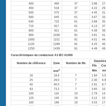
400
460
37
3.98
27
450
518
37
4.22
29
500
575
37
4.45
31
560
645
61
3.67
33
630
725
61
3.89
35
710
817
61
4.13
37
800
921
61
4.38
39
900
1036
91
3.81
41
1000
1151
91
4.01
44
1120
1289
91
4.25
46
1250
1439
91
4.49
49
Caractéristiques du conducteur A3 IEC 61089
Diamètr
Nombre de référence
Zone
Nombre de fils
Fils
Co
2
Mm
m
mm
16
18.6
7
1.84
5.
25
29.0
7
2.30
6.
40
46.5
7
2.91
8.
63
73.2
7
3.65
10
100
116
19
2.79
14
125
145
19
3.12
15
160
186
19
3.53
17